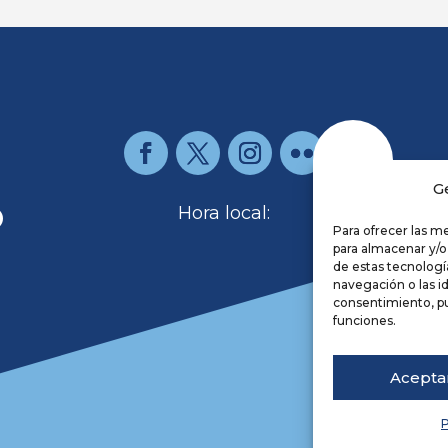
G
O
Hora local:
Para ofrecer las m
para almacenar y/o
de estas tecnolog
Re
navegación o las id
Av
consentimiento, pu
Po
funciones.
Co
Ac
Acepta
De
P