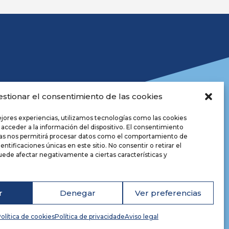
estionar el consentimiento de las cookies
ejores experiencias, utilizamos tecnologías como las cookies
 acceder a la información del dispositivo. El consentimiento
ías nos permitirá procesar datos como el comportamiento de
positorio
entificaciones únicas en este sitio. No consentir o retirar el
iso legal
ede afectar negativamente a ciertas características y
lítica de privacidade
okies
cesibilidade
r
Denegar
Ver preferencias
seño web
olítica de cookies
Política de privacidade
Aviso legal