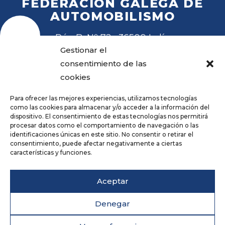
FEDERACIÓN GALEGA DE
AUTOMOBILISMO
Rúa B, Nº 72 · 36500 Lalín
Tel
. 988 27 28 41
Gestionar el
Email
fga@fga.es
consentimiento de las
cookies
Para ofrecer las mejores experiencias, utilizamos tecnologías
como las cookies para almacenar y/o acceder a la información del
dispositivo. El consentimiento de estas tecnologías nos permitirá
procesar datos como el comportamiento de navegación o las
Hora local:
identificaciones únicas en este sitio. No consentir o retirar el
consentimiento, puede afectar negativamente a ciertas
características y funciones.
Repositorio
Aviso legal
Aceptar
Política de privacidade
Cookies
Denegar
Accesibilidade
Deseño web