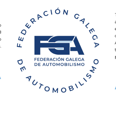
o
8
o
.