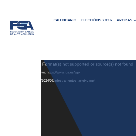
CALENDARIO
ELECCIÓNS 2026
PROBAS
Media error: Format(s) not supported or source(s) not found
Descargar archivo: https://www.fga.es/wp-
content/uploads/2024/07/adestramentos_arteixo.mp4