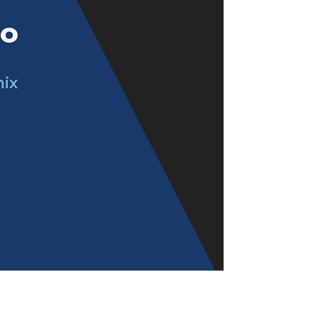
XO
mix