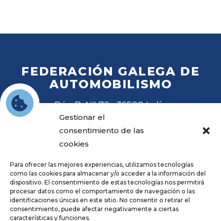
FEDERACIÓN GALEGA DE
AUTOMOBILISMO
Rúa B, Nº 72 · 36500 Lalín
Tel
. 988 27 28 41
Gestionar el
Email
fga@fga.es
consentimiento de las
cookies
Para ofrecer las mejores experiencias, utilizamos tecnologías
como las cookies para almacenar y/o acceder a la información del
dispositivo. El consentimiento de estas tecnologías nos permitirá
procesar datos como el comportamiento de navegación o las
Hora local:
identificaciones únicas en este sitio. No consentir o retirar el
consentimiento, puede afectar negativamente a ciertas
características y funciones.