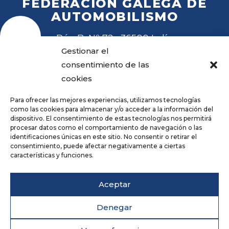
FEDERACIÓN GALEGA DE
AUTOMOBILISMO
Rúa B, Nº 72 · 36500 Lalín
Tel
. 988 27 28 41
Gestionar el
Email
fga@fga.es
consentimiento de las
cookies
Para ofrecer las mejores experiencias, utilizamos tecnologías
como las cookies para almacenar y/o acceder a la información del
dispositivo. El consentimiento de estas tecnologías nos permitirá
procesar datos como el comportamiento de navegación o las
Hora local:
identificaciones únicas en este sitio. No consentir o retirar el
consentimiento, puede afectar negativamente a ciertas
características y funciones.
Repositorio
Aviso legal
Aceptar
Política de privacidade
Cookies
Denegar
Accesibilidade
Deseño web