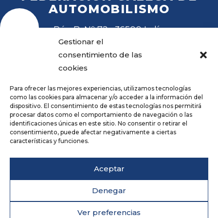
AUTOMOBILISMO
Rúa B, Nº 72 · 36500 Lalín
Tel
. 988 27 28 41
Gestionar el
Email
fga@fga.es
consentimiento de las
cookies
Para ofrecer las mejores experiencias, utilizamos tecnologías
como las cookies para almacenar y/o acceder a la información del
dispositivo. El consentimiento de estas tecnologías nos permitirá
procesar datos como el comportamiento de navegación o las
Hora local:
identificaciones únicas en este sitio. No consentir o retirar el
consentimiento, puede afectar negativamente a ciertas
características y funciones.
Repositorio
Aviso legal
Aceptar
Política de privacidade
Cookies
Denegar
Accesibilidade
Deseño web
Ver preferencias