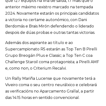
que 127 equipos na liña de saída, 17 máis que o
anterior máximo rexistro marcado na tempada
2024. Novamente estarán os principais candidatos
a victoria no certame autonómico, con Dani
Berdomás e Brais Mirón defendendo o liderado
despois de dúas probas e outras tantas victorias.
Ademáis dos aspirante ao título e ao
Supercampionato R5 estarán as Top Ten B Pirelli
Grupo Breogán Plus e Classic; a Top Ten C coa
Challenge Staroil coma protagonista; a Pirelli AMF
e, como non, o Criterium Recalvi.
Un Rally Mariña Lucense que novamente terá a
Viveiro coma o seu centro neurálxico e celebrará
as verificacións no Aparcamento Grallal, a partir
das 14:15 horas en sentido convencional.