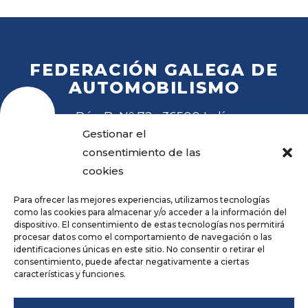
FEDERACIÓN GALEGA DE
AUTOMOBILISMO
Rúa B, Nº 72 · 36500 Lalín
Tel
. 988 27 28 41
Gestionar el
Email
fga@fga.es
consentimiento de las
cookies
Para ofrecer las mejores experiencias, utilizamos tecnologías
como las cookies para almacenar y/o acceder a la información del
dispositivo. El consentimiento de estas tecnologías nos permitirá
procesar datos como el comportamiento de navegación o las
Hora local:
identificaciones únicas en este sitio. No consentir o retirar el
consentimiento, puede afectar negativamente a ciertas
características y funciones.
Repositorio