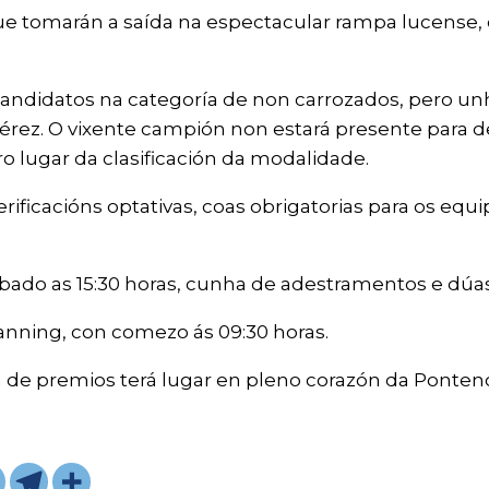
que tomarán a saída na espectacular rampa lucense
s candidatos na categoría de non carrozados, pero u
Pérez. O vixente campión non estará presente para de
ro lugar da clasificación da modalidade.
ificacións optativas, coas obrigatorias para os eq
do as 15:30 horas, cunha de adestramentos e dúas o
nning, con comezo ás 09:30 horas.
 de premios terá lugar en pleno corazón da Ponten