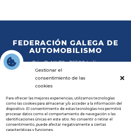
FEDERACIÓN GALEGA DE
AUTOMOBILISMO
Rúa B, Nº 72 · 36500 Lalín
Tel
. 988 27 28 41
Gestionar el
Email
fga@fga.es
consentimiento de las
cookies
Para ofrecer las mejores experiencias, utilizamos tecnologías
como las cookies para almacenar y/o acceder a la información del
dispositivo. El consentimiento de estas tecnologías nos permitirá
procesar datos como el comportamiento de navegación o las
Hora local:
identificaciones únicas en este sitio. No consentir o retirar el
consentimiento, puede afectar negativamente a ciertas
características y funciones.