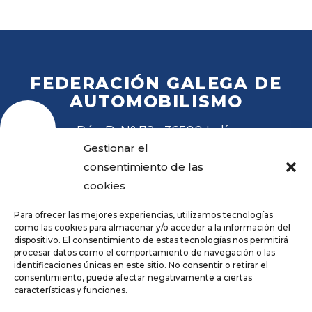
FEDERACIÓN GALEGA DE
AUTOMOBILISMO
Rúa B, Nº 72 · 36500 Lalín
Tel
. 988 27 28 41
Gestionar el
Email
fga@fga.es
consentimiento de las
cookies
Para ofrecer las mejores experiencias, utilizamos tecnologías
como las cookies para almacenar y/o acceder a la información del
dispositivo. El consentimiento de estas tecnologías nos permitirá
procesar datos como el comportamiento de navegación o las
Hora local:
identificaciones únicas en este sitio. No consentir o retirar el
consentimiento, puede afectar negativamente a ciertas
características y funciones.