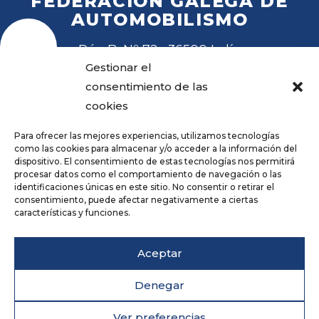
FEDERACIÓN GALEGA DE
AUTOMOBILISMO
Rúa B, Nº 72 · 36500 Lalín
Tel
. 988 27 28 41
Gestionar el
Email
fga@fga.es
consentimiento de las
cookies
Para ofrecer las mejores experiencias, utilizamos tecnologías
como las cookies para almacenar y/o acceder a la información del
dispositivo. El consentimiento de estas tecnologías nos permitirá
procesar datos como el comportamiento de navegación o las
Hora local:
identificaciones únicas en este sitio. No consentir o retirar el
consentimiento, puede afectar negativamente a ciertas
características y funciones.
Repositorio
Aviso legal
Aceptar
Política de privacidade
Cookies
Denegar
Accesibilidade
Deseño web
Ver preferencias