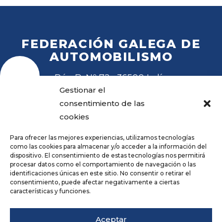
FEDERACIÓN GALEGA DE
AUTOMOBILISMO
Rúa B, Nº 72 · 36500 Lalín
Tel
. 988 27 28 41
Gestionar el
Email
fga@fga.es
consentimiento de las
cookies
Para ofrecer las mejores experiencias, utilizamos tecnologías
como las cookies para almacenar y/o acceder a la información del
dispositivo. El consentimiento de estas tecnologías nos permitirá
procesar datos como el comportamiento de navegación o las
Hora local:
identificaciones únicas en este sitio. No consentir o retirar el
consentimiento, puede afectar negativamente a ciertas
características y funciones.
Repositorio
Aviso legal
Aceptar