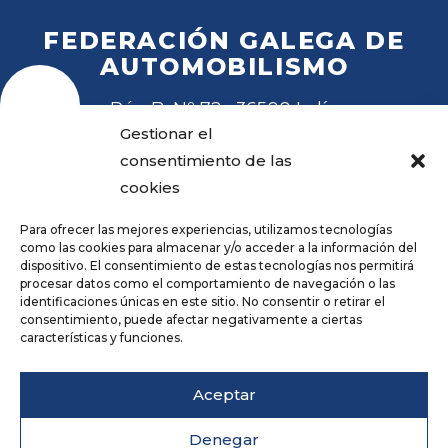
FEDERACIÓN GALEGA DE
AUTOMOBILISMO
Rúa B, Nº 72 · 36500 Lalín
Tel
. 988 27 28 41
Gestionar el
Email
fga@fga.es
consentimiento de las
cookies
Para ofrecer las mejores experiencias, utilizamos tecnologías
como las cookies para almacenar y/o acceder a la información del
dispositivo. El consentimiento de estas tecnologías nos permitirá
procesar datos como el comportamiento de navegación o las
Hora local:
identificaciones únicas en este sitio. No consentir o retirar el
consentimiento, puede afectar negativamente a ciertas
características y funciones.
Repositorio
Aviso legal
Aceptar
Política de privacidade
Cookies
Denegar