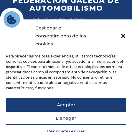
FEDERACIÓN GALEGA DE
AUTOMOBILISMO
Rúa B, Nº 72 · 36500 Lalín
Tel
. 988 27 28 41
Gestionar el
Email
fga@fga.es
consentimiento de las
cookies
Para ofrecer las mejores experiencias, utilizamos tecnologías
como las cookies para almacenar y/o acceder a la información del
dispositivo. El consentimiento de estas tecnologías nos permitirá
procesar datos como el comportamiento de navegación o las
Hora local:
identificaciones únicas en este sitio. No consentir o retirar el
consentimiento, puede afectar negativamente a ciertas
características y funciones.
Repositorio
Aviso legal
Aceptar
Política de privacidade
Cookies
Denegar
Accesibilidade
Deseño web
Ver preferencias