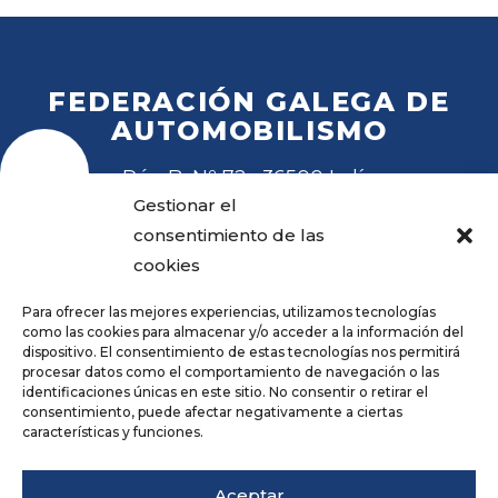
FEDERACIÓN GALEGA DE
AUTOMOBILISMO
Rúa B, Nº 72 · 36500 Lalín
Tel
. 988 27 28 41
Gestionar el
Email
fga@fga.es
consentimiento de las
cookies
Para ofrecer las mejores experiencias, utilizamos tecnologías
como las cookies para almacenar y/o acceder a la información del
dispositivo. El consentimiento de estas tecnologías nos permitirá
procesar datos como el comportamiento de navegación o las
Hora local:
identificaciones únicas en este sitio. No consentir o retirar el
consentimiento, puede afectar negativamente a ciertas
características y funciones.
Repositorio
Aviso legal
Aceptar