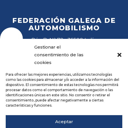
FEDERACIÓN GALEGA DE
AUTOMOBILISMO
Rúa B, Nº 72 · 36500 Lalín
Tel
. 988 27 28 41
Gestionar el
Email
fga@fga.es
consentimiento de las
cookies
Para ofrecer las mejores experiencias, utilizamos tecnologías
como las cookies para almacenar y/o acceder a la información del
dispositivo. El consentimiento de estas tecnologías nos permitirá
procesar datos como el comportamiento de navegación o las
Hora local:
identificaciones únicas en este sitio. No consentir o retirar el
consentimiento, puede afectar negativamente a ciertas
características y funciones.
Repositorio
Aviso legal
Aceptar
Política de privacidade