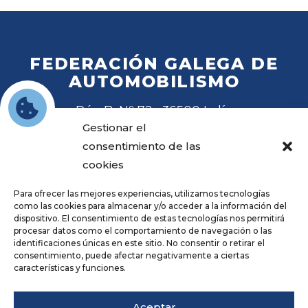
FEDERACIÓN GALEGA DE
AUTOMOBILISMO
Rúa B, Nº 72 · 36500 Lalín
Tel
. 988 27 28 41
Gestionar el
Email
fga@fga.es
consentimiento de las
cookies
Para ofrecer las mejores experiencias, utilizamos tecnologías
como las cookies para almacenar y/o acceder a la información del
dispositivo. El consentimiento de estas tecnologías nos permitirá
procesar datos como el comportamiento de navegación o las
Hora local:
identificaciones únicas en este sitio. No consentir o retirar el
consentimiento, puede afectar negativamente a ciertas
características y funciones.
Repositorio
Aviso legal
Aceptar