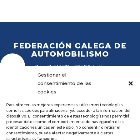
FEDERACIÓN GALEGA DE
AUTOMOBILISMO
Rúa B, Nº 72 · 36500 Lalín
Tel
. 988 27 28 41
Gestionar el
Email
fga@fga.es
consentimiento de las
cookies
Para ofrecer las mejores experiencias, utilizamos tecnologías
como las cookies para almacenar y/o acceder a la información del
dispositivo. El consentimiento de estas tecnologías nos permitirá
procesar datos como el comportamiento de navegación o las
Hora local:
identificaciones únicas en este sitio. No consentir o retirar el
consentimiento, puede afectar negativamente a ciertas
características y funciones.