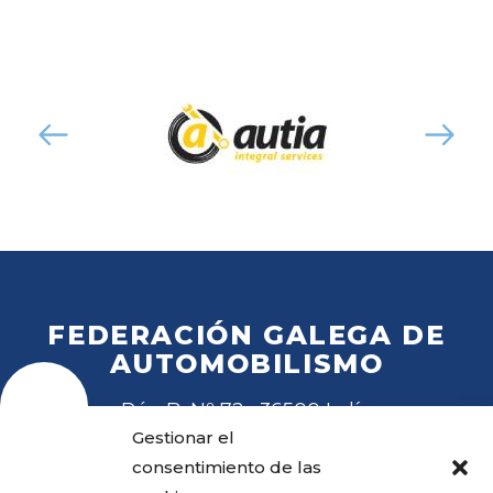
FEDERACIÓN GALEGA DE
AUTOMOBILISMO
Rúa B, Nº 72 · 36500 Lalín
Tel
. 988 27 28 41
Gestionar el
Email
fga@fga.es
consentimiento de las