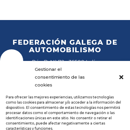
FEDERACIÓN GALEGA DE
AUTOMOBILISMO
Rúa B, Nº 72 · 36500 Lalín
Tel
. 988 27 28 41
Gestionar el
Email
fga@fga.es
consentimiento de las
cookies
Para ofrecer las mejores experiencias, utilizamos tecnologías
como las cookies para almacenar y/o acceder a la información del
dispositivo. El consentimiento de estas tecnologías nos permitirá
procesar datos como el comportamiento de navegación o las
Hora local:
identificaciones únicas en este sitio. No consentir o retirar el
consentimiento, puede afectar negativamente a ciertas
características y funciones.