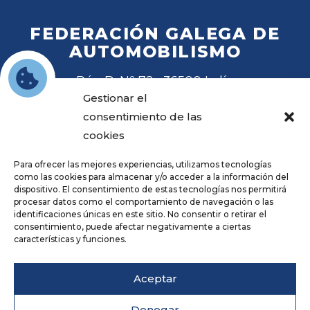
FEDERACIÓN GALEGA DE
AUTOMOBILISMO
Rúa B, Nº 72 · 36500 Lalín
Tel
. 988 27 28 41
Gestionar el
Email
fga@fga.es
consentimiento de las
cookies
Para ofrecer las mejores experiencias, utilizamos tecnologías
como las cookies para almacenar y/o acceder a la información del
dispositivo. El consentimiento de estas tecnologías nos permitirá
procesar datos como el comportamiento de navegación o las
Hora local:
identificaciones únicas en este sitio. No consentir o retirar el
consentimiento, puede afectar negativamente a ciertas
características y funciones.
Repositorio
Aviso legal
Aceptar
Política de privacidade
Cookies
Denegar