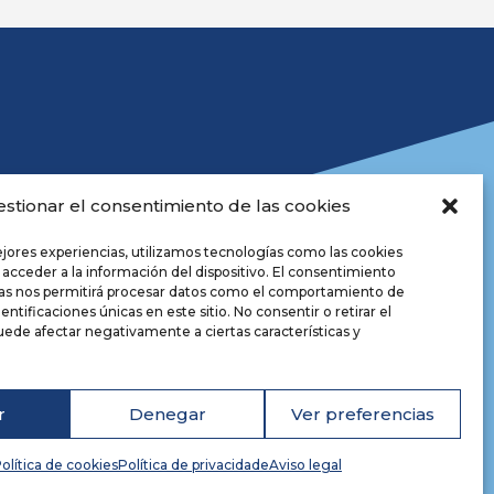
estionar el consentimiento de las cookies
ejores experiencias, utilizamos tecnologías como las cookies
 acceder a la información del dispositivo. El consentimiento
ías nos permitirá procesar datos como el comportamiento de
positorio
entificaciones únicas en este sitio. No consentir o retirar el
iso legal
ede afectar negativamente a ciertas características y
lítica de privacidade
okies
cesibilidade
r
Denegar
Ver preferencias
seño web
olítica de cookies
Política de privacidade
Aviso legal