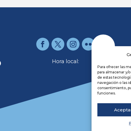
G
O
Hora local:
Para ofrecer las m
para almacenar y/o
de estas tecnolog
Re
navegación o las id
Av
consentimiento, pu
Po
funciones.
Co
Ac
Acepta
De
P