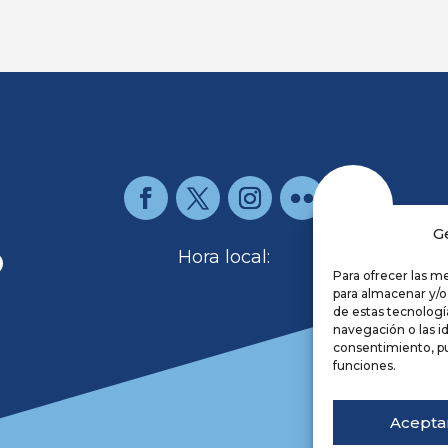
G
O
Hora local:
Para ofrecer las m
para almacenar y/o
de estas tecnolog
Re
navegación o las id
Av
consentimiento, pu
Po
funciones.
Co
Ac
Acepta
De