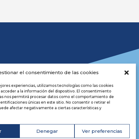
estionar el consentimiento de las cookies
ejores experiencias, utilizamos tecnologías como las cookies
 acceder a la información del dispositivo. El consentimiento
ías nos permitirá procesar datos como el comportamiento de
positorio
entificaciones únicas en este sitio. No consentir o retirar el
iso legal
ede afectar negativamente a ciertas características y
lítica de privacidade
okies
cesibilidade
r
Denegar
Ver preferencias
seño web